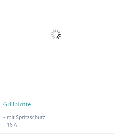
Grillplatte
– mit Spritzschutz
– 16 A